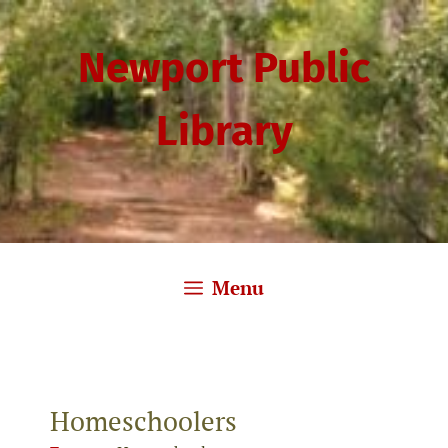
Skip
to
Newport Public
content
Library
Menu
Homeschoolers