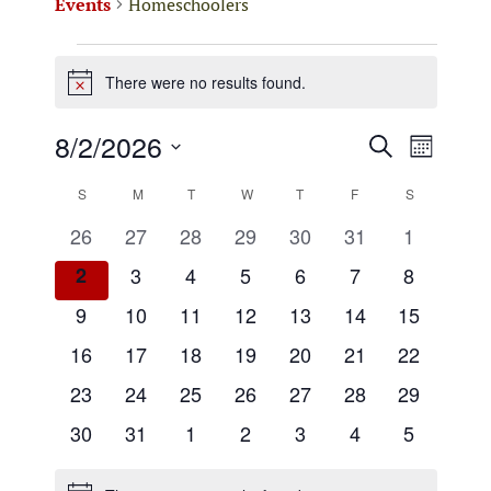
Events
Homeschoolers
Events
There were no results found.
N
o
t
8/2/2026
E
E
S
i
M
e
c
v
S
v
o
C
e
S
SUNDAY
M
MONDAY
T
TUESDAY
W
WEDNESDAY
T
THURSDAY
F
FRIDAY
S
SATURDAY
a
e
n
e
e
r
0
0
0
0
0
0
0
l
26
27
28
29
30
31
1
t
a
c
n
e
e
e
e
e
e
e
e
h
n
0
0
0
0
0
0
0
2
3
4
5
6
7
8
h
l
c
t
v
v
v
v
v
v
v
e
e
e
e
e
e
e
t
0
0
0
0
0
0
0
9
10
11
12
13
14
15
t
e
e
e
e
e
e
e
e
V
v
v
v
v
v
v
v
e
e
e
e
e
e
e
d
s
n
0
n
0
n
0
n
0
n
0
n
0
0
n
16
17
18
19
20
21
22
e
e
e
e
e
e
e
n
i
a
v
v
v
v
v
v
v
t
e
t
e
t
e
t
e
t
e
t
e
e
t
0
n
0
n
0
n
0
n
0
n
0
n
0
n
23
24
25
26
27
28
S
29
t
e
e
e
e
e
e
e
e
d
s
v
s
v
s
v
s
v
s
v
s
v
v
s
e
t
e
t
e
t
e
t
e
t
e
t
e
t
e
0
n
n
0
n
0
n
0
n
0
n
0
n
0
30
31
1
2
3
4
5
e
w
e
e
e
e
e
e
e
a
v
s
v
s
v
s
v
s
v
s
v
s
v
s
.
e
t
t
e
t
e
t
e
t
e
t
e
t
e
n
n
n
n
n
n
n
a
s
e
e
e
e
e
e
e